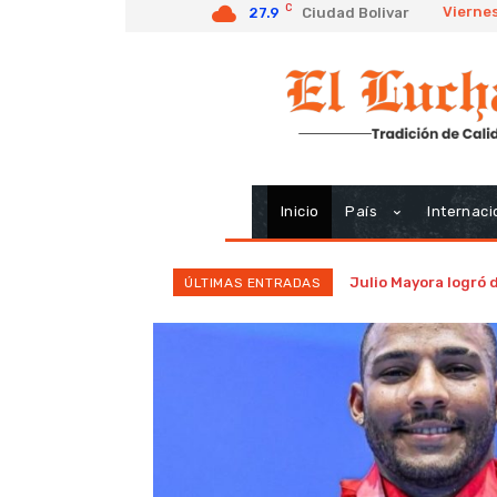
C
Viernes
27.9
Ciudad Bolivar
Inicio
País
Internaci
Julio Mayora logró 
ÚLTIMAS ENTRADAS