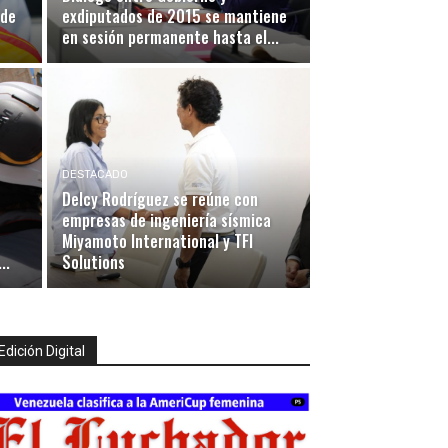
 de
exdiputados de 2015 se mantiene
en sesión permanente hasta el...
DESTACADO
Delcy Rodríguez se reúne con
empresas de ingeniería sísmica
Miyamoto International y TFI
..
Solutions
Edición Digital