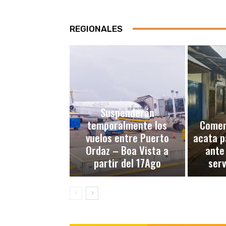
REGIONALES
Suspenderán
temporalmente los
Comerc
vuelos entre Puerto
acata p
Ordaz – Boa Vista a
ante
partir del 17Ago
serv