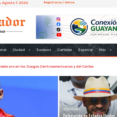
, Agosto 7, 2026
Registrarse / Unirse
onal
Ciudad
Sucesos
Carteles
Especial
Más
doble oro en los Juegos Centroamericanos y del Caribe
DESTACADO
Delegación de Estados Unidos