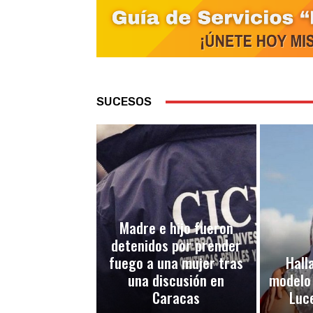
SUCESOS
Madre e hijo fueron
detenidos por prender
fuego a una mujer tras
Halla
una discusión en
modelo
Caracas
Luc