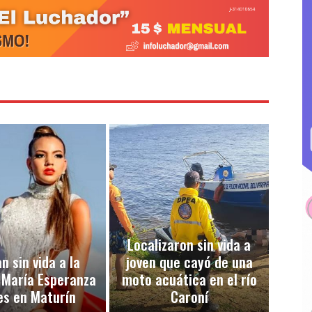
Localizaron sin vida a
n sin vida a la
joven que cayó de una
 María Esperanza
moto acuática en el río
es en Maturín
Caroní