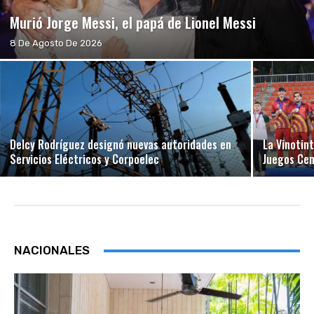
Murió Jorge Messi, el papá de Lionel Messi
8 De Agosto De 2026
Delcy Rodríguez designó nuevas autoridades en
La Vinotin
Servicios Eléctricos y Corpoelec
Juegos Ce
NACIONALES