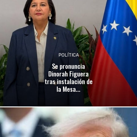
POLÍTICA
Se pronuncia
Dinorah Figuera
tras instalación de
la Mesa...