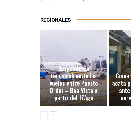
REGIONALES
Suspenderán
temporalmente los
Comerc
vuelos entre Puerto
acata p
Ordaz – Boa Vista a
ante
partir del 17Ago
serv