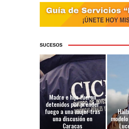
SUCESOS
Madre e hijo fueron
detenidos por prender
fuego a una mujer tras
Halla
una discusión en
modelo
Caracas
Luc