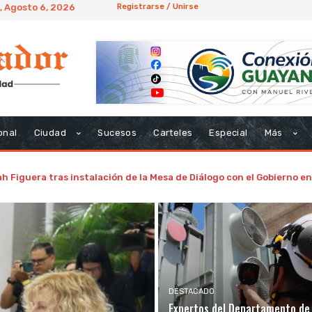
, Agosto 6, 2026
Registrarse / Unirse
onal
Ciudad
Sucesos
Carteles
Especial
Más
h Figuera tras instalación de la Mesa de Diálogo con el Gobierno 
DESTACADO
Expertos del Departamento de