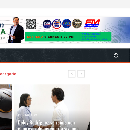
encargado
DESTACADO
Delcy Rodríguez se reúne con
empresas de ingeniería sísmica