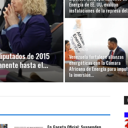
Energía de EE. UU. evalúan
instalaciones de la represa del.
DESTACADO
diputados de 2015
Venezuela fortalece alianzas
nente hasta el...
energéticas con la Cámara
Africana de Energía para impul
la inversión...
En Gaceta Oficial: Suspenden