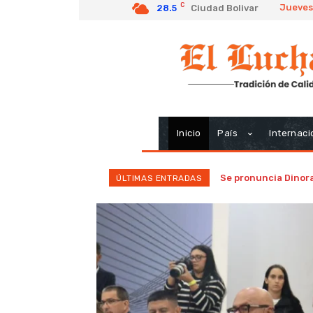
C
Jueves
28.5
Ciudad Bolivar
Inicio
País
Internaci
Se pronuncia Dinora
ÚLTIMAS ENTRADAS