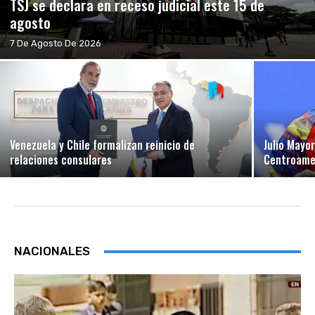
TSJ se declara en receso judicial este 15 de
agosto
7 De Agosto De 2026
Venezuela y Chile formalizan reinicio de
Julio Mayo
relaciones consulares
Centroamer
NACIONALES