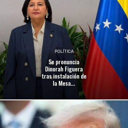
POLÍTICA
Se pronuncia
Dinorah Figuera
tras instalación de
la Mesa...