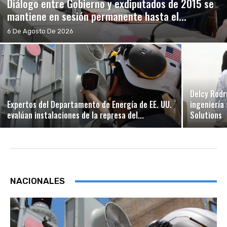
Diálogo entre Gobierno y exdiputados de 2015 se
mantiene en sesión permanente hasta el...
6 De Agosto De 2026
Delcy Rodr
Expertos del Departamento de Energía de EE. UU.
ingeniería
evalúan instalaciones de la represa del...
Solutions
NACIONALES