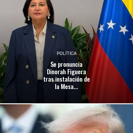
POLÍTICA
Se pronuncia
Dinorah Figuera
tras instalación de
la Mesa...