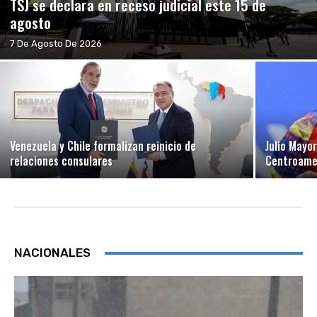
TSJ se declara en receso judicial este 15 de
agosto
7 De Agosto De 2026
Venezuela y Chile formalizan reinicio de
Julio Mayo
relaciones consulares
Centroamer
NACIONALES