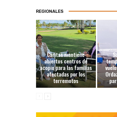
REGIONALES
Caritas mantiene
S
abiertos centros de
temp
acopio para las familias
vuelo
afectadas por los
Ordaz
terremotos
par