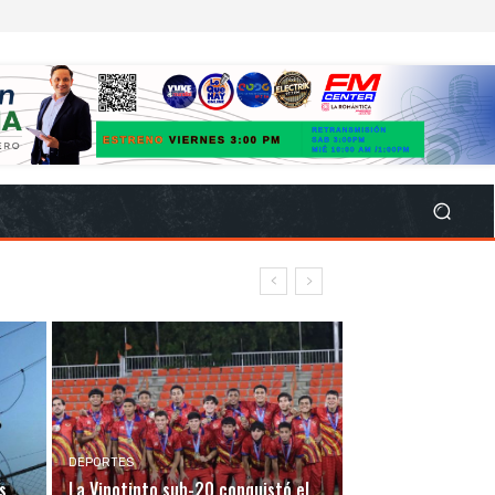
DEPORTES
s
La Vinotinto sub-20 conquistó el