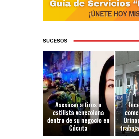
SUCESOS
Asesinan a tiros a
Inc
estilista venezolana
comer
dentro de su negocio en
Orino
Cúcuta
trabaj