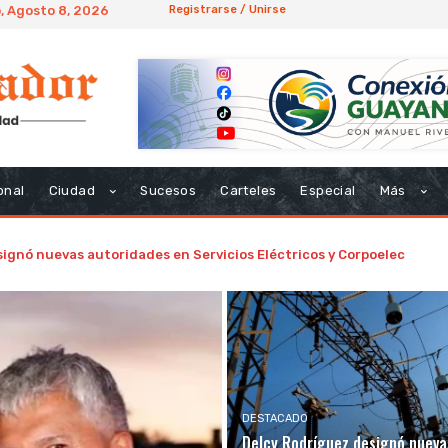
, Agosto 8, 2026
Registrarse / Unirse
onal
Ciudad
Sucesos
Carteles
Especial
Más
ignó nuevas autoridades en Servicios Eléctricos y Corpoelec
DESTACADO
Delcy Rodríguez designó nueva