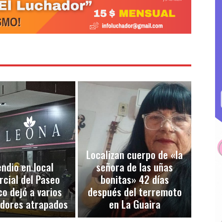
Localizan cuerpo de «la
endio en local
señora de las uñas
cial del Paseo
bonitas» 42 días
co dejó a varios
después del terremoto
adores atrapados
en La Guaira