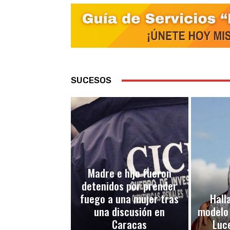
SUCESOS
Madre e hijo fueron
detenidos por prender
fuego a una mujer tras
Halla
una discusión en
modelo
Caracas
Luc