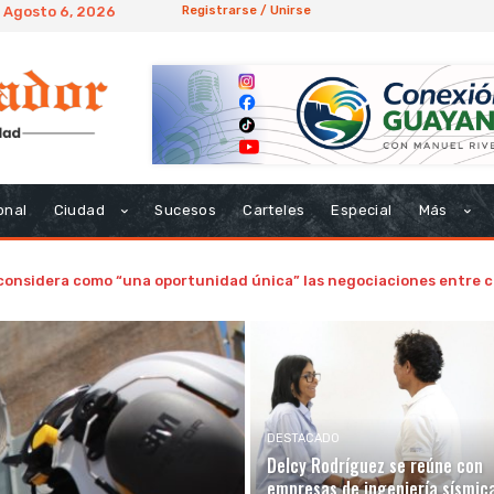
 Agosto 6, 2026
Registrarse / Unirse
onal
Ciudad
Sucesos
Carteles
Especial
Más
considera como “una oportunidad única” las negociaciones entre c
DESTACADO
Delcy Rodríguez se reúne con
empresas de ingeniería sísmic