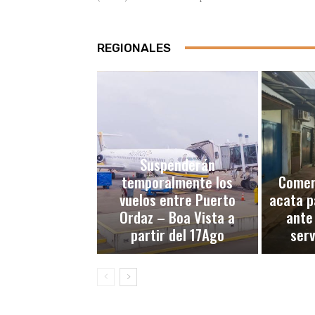
REGIONALES
Suspenderán
temporalmente los
Comerc
vuelos entre Puerto
acata p
Ordaz – Boa Vista a
ante
partir del 17Ago
serv