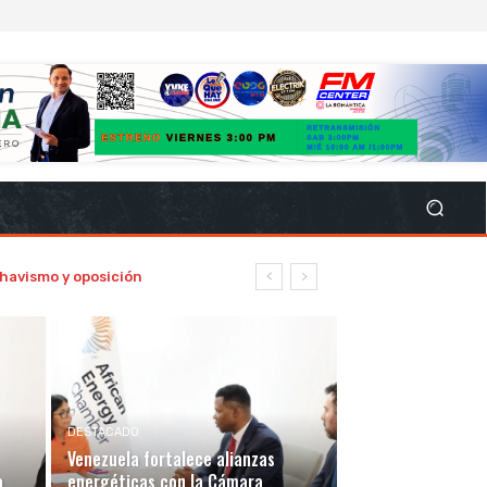
havismo y oposición
DESTACADO
Venezuela fortalece alianzas
a
energéticas con la Cámara