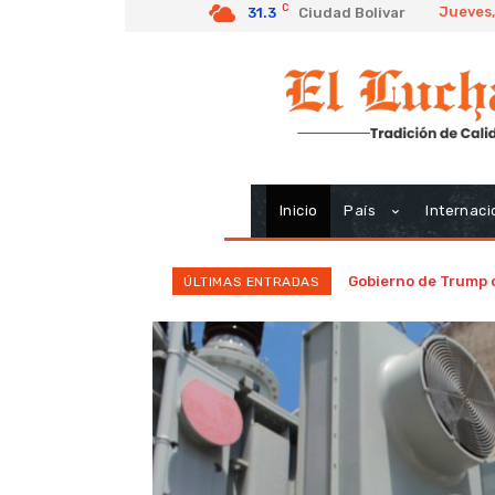
C
Jueves,
31.3
Ciudad Bolivar
Inicio
País
Internaci
Gobierno de Trump 
ÚLTIMAS ENTRADAS