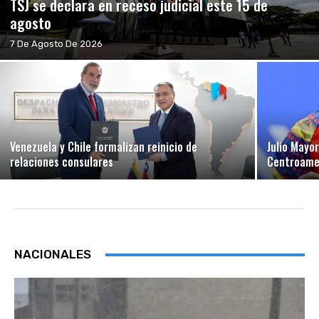
TSJ se declara en receso judicial este 15 de
agosto
7 De Agosto De 2026
Venezuela y Chile formalizan reinicio de
Julio Mayo
relaciones consulares
Centroamer
NACIONALES