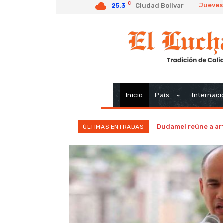
C
Jueves
25.3
Ciudad Bolivar
Inicio
País
Internaci
Dudamel reúne a art
ÚLTIMAS ENTRADAS