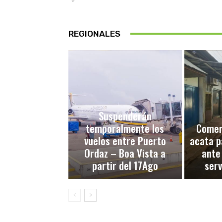
REGIONALES
Suspenderán
temporalmente los
Comerc
vuelos entre Puerto
acata p
Ordaz – Boa Vista a
ante
partir del 17Ago
serv