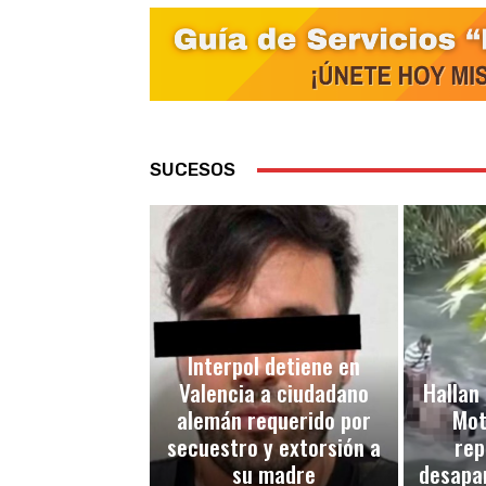
SUCESOS
Interpol detiene en
Valencia a ciudadano
Hallan 
alemán requerido por
Mot
secuestro y extorsión a
rep
su madre
desapar