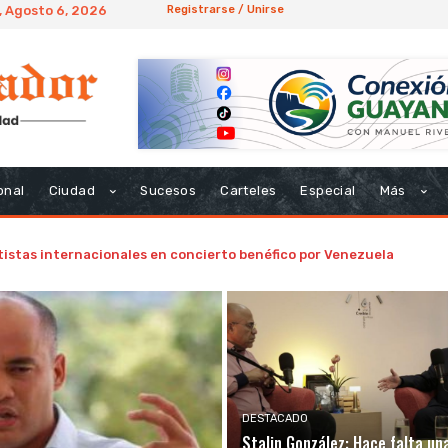
, Agosto 6, 2026
Registrarse / Unirse
onal
Ciudad
Sucesos
Carteles
Especial
Más
istas internacionales en concierto benéfico por Venezuela
DESTACADO
Stalin González: Hace falta un