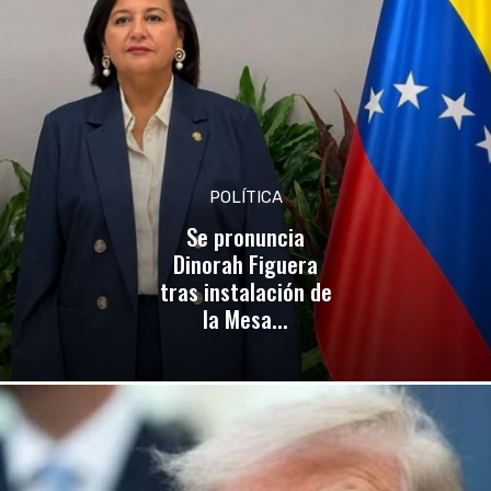
POLÍTICA
Se pronuncia
Dinorah Figuera
tras instalación de
la Mesa...