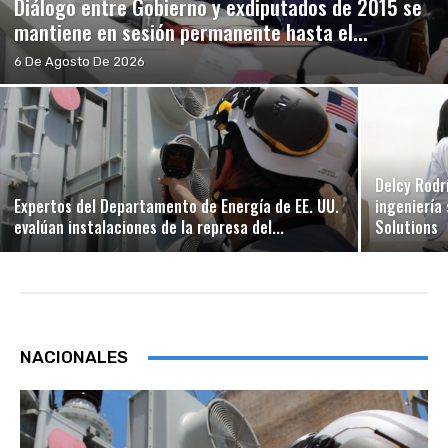
Diálogo entre Gobierno y exdiputados de 2015 se
mantiene en sesión permanente hasta el...
6 De Agosto De 2026
Delcy Rodr
Expertos del Departamento de Energía de EE. UU.
ingeniería
evalúan instalaciones de la represa del...
Solutions
NACIONALES