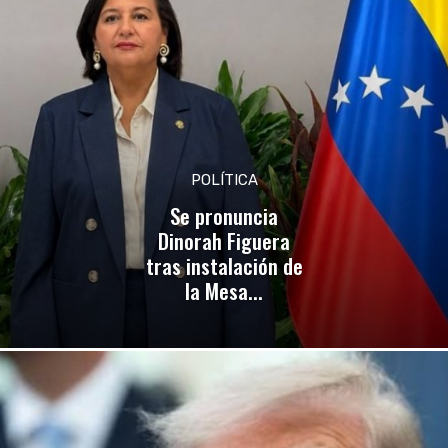
POLÍTICA
Se pronuncia
Dinorah Figuera
tras instalación de
la Mesa...