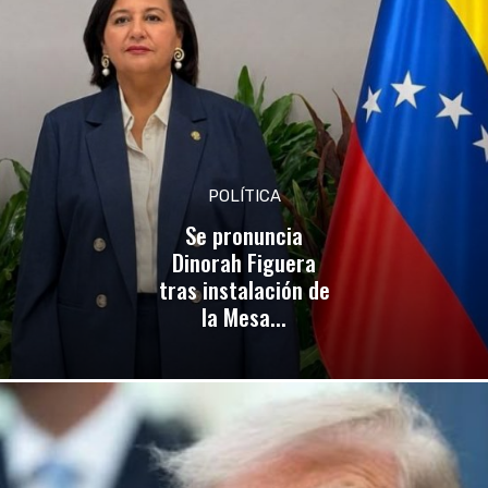
POLÍTICA
Se pronuncia
Dinorah Figuera
tras instalación de
la Mesa...