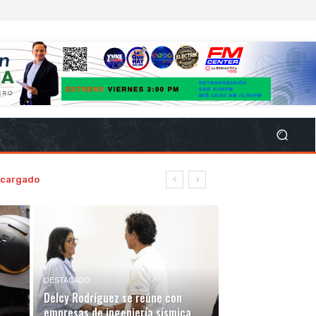
encargado
DESTACADO
Delcy Rodríguez se reúne con
empresas de ingeniería sísmica