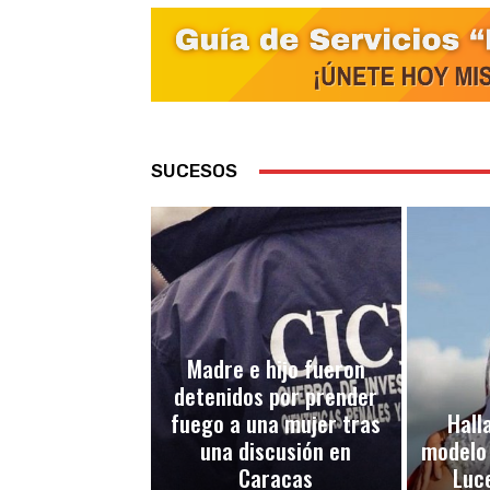
SUCESOS
Madre e hijo fueron
detenidos por prender
fuego a una mujer tras
Halla
una discusión en
modelo
Caracas
Luc