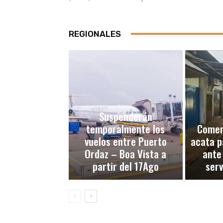
REGIONALES
Suspenderán
temporalmente los
Comerc
vuelos entre Puerto
acata p
Ordaz – Boa Vista a
ante
partir del 17Ago
serv