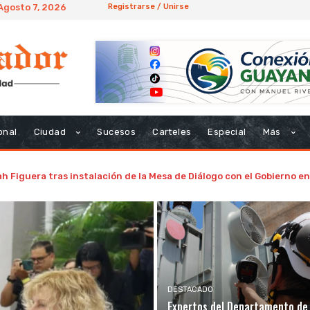
 Agosto 7, 2026
Registrarse / Unirse
onal
Ciudad
Sucesos
Carteles
Especial
Más
h Figuera tras instalación de la Mesa de Diálogo con el Gobierno 
DESTACADO
Expertos del Departamento de