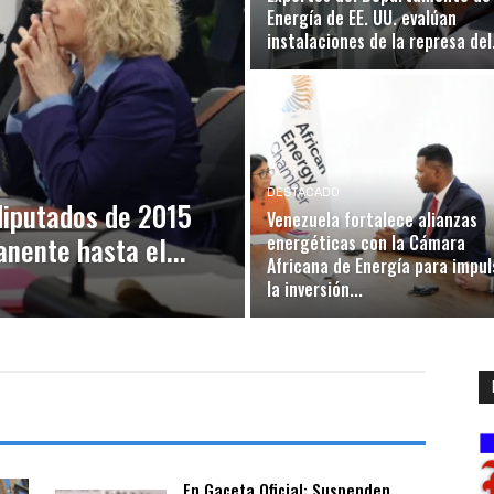
Energía de EE. UU. evalúan
instalaciones de la represa del.
DESTACADO
diputados de 2015
Venezuela fortalece alianzas
nente hasta el...
energéticas con la Cámara
Africana de Energía para impul
la inversión...
En Gaceta Oficial: Suspenden