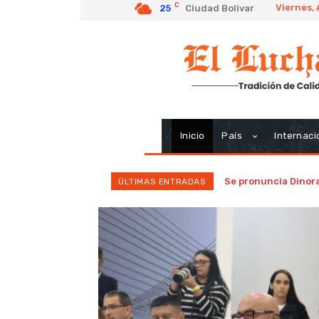
C
Viernes,
25
Ciudad Bolivar
Inicio
País
Internaci
Se pronuncia Dinora
ÚLTIMAS ENTRADAS