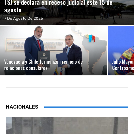
TSJ se declara en receso judicial este 15 de
agosto
7 De Agosto De 2026
Venezuela y Chile formalizan reinicio de
Julio Mayo
relaciones consulares
Centroamer
NACIONALES