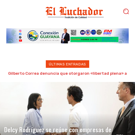
ÚLTIMAS ENTRADAS
Hallan sin vida a la modelo María Esperanza Luces en Maturín
Delcy Rodríguez se reúne con empresas de