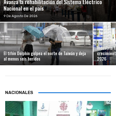
Avanza la rehabilitación del Sistema Eléctrico
Nacional en el país
9 De Agosto De 2026
Industria 
El tifón Dolphin golpea el norte de Taiwán y deja
crecimient
al menos seis heridos
2026
NACIONALES