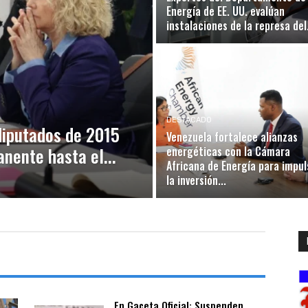
Energía de EE. UU. evalúan
instalaciones de la represa del.
DESTACADO
diputados de 2015
Venezuela fortalece alianzas
nente hasta el...
energéticas con la Cámara
Africana de Energía para impul
la inversión...
En Gaceta Oficial: Suspenden