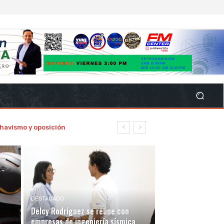
havismo y oposición
DESTACADO
Delcy Rodríguez se reúne con
empresas de ingeniería sísmica