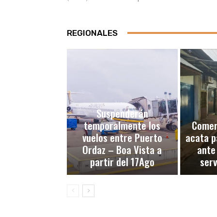
REGIONALES
Suspenderán
temporalmente los
Comerc
vuelos entre Puerto
acata p
Ordaz – Boa Vista a
ante
partir del 17Ago
serv