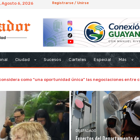
, Agosto 6, 2026
Registrarse / Unirse
onal
Ciudad
Sucesos
Carteles
Especial
Más
considera como “una oportunidad única” las negociaciones entre c
DESTACADO
Expertos del Departamento de