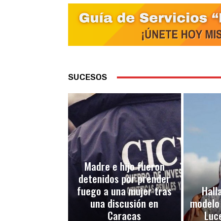
SUCESOS
Madre e hijo fueron
detenidos por prender
fuego a una mujer tras
Halla
una discusión en
modelo
Caracas
Luc