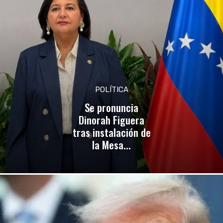
POLÍTICA
Se pronuncia
Dinorah Figuera
tras instalación de
la Mesa...