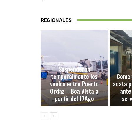
REGIONALES
Suspenderán
temporalmente los
Comerc
vuelos entre Puerto
acata p
Ordaz – Boa Vista a
ante
partir del 17Ago
serv