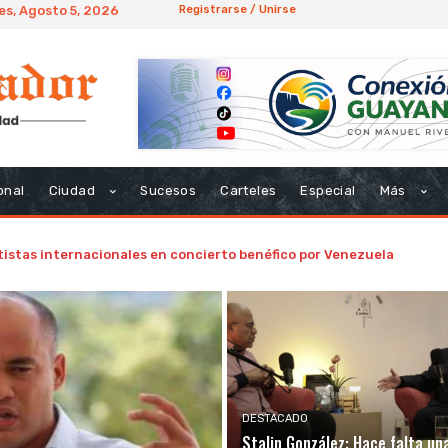
es, Agosto 5, 2026
Registrarse / Unirse
onal
Ciudad
Sucesos
Carteles
Especial
Más
istas internacionales en concierto benéfico por Venezuela
DESTACADO
Stalin González: Hace falta un