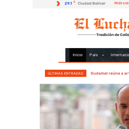
C
Miércol
29.1
Ciudad Bolivar
Inicio
País
Internaci
Dudamel reúne a art
ÚLTIMAS ENTRADAS