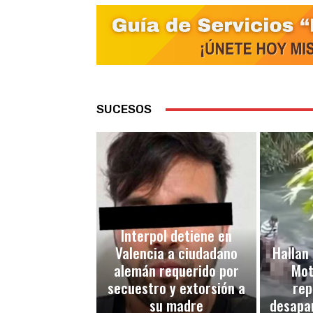
SUCESOS
Interpol detiene en
Valencia a ciudadano
Hallan 
alemán requerido por
Mot
secuestro y extorsión a
rep
su madre
desapar