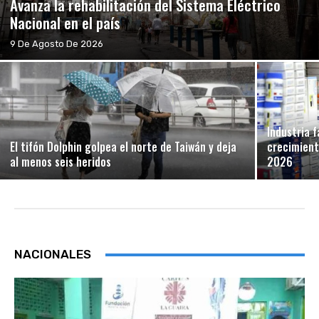
Avanza la rehabilitación del Sistema Eléctrico
Nacional en el país
9 De Agosto De 2026
Industria 
El tifón Dolphin golpea el norte de Taiwán y deja
crecimient
al menos seis heridos
2026
NACIONALES