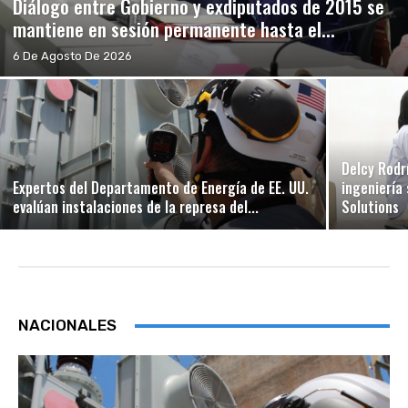
Diálogo entre Gobierno y exdiputados de 2015 se
mantiene en sesión permanente hasta el...
6 De Agosto De 2026
Delcy Rodr
Expertos del Departamento de Energía de EE. UU.
ingeniería
evalúan instalaciones de la represa del...
Solutions
NACIONALES