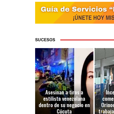
SUCESOS
Asesinan a tiros a
Inc
estilista venezolana
comer
dentro de su negocio en
Orino
Cúcuta
trabaj