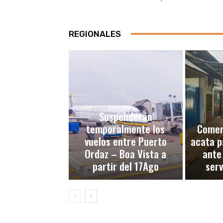
REGIONALES
Suspenderán
temporalmente los
Comerc
vuelos entre Puerto
acata p
Ordaz – Boa Vista a
ante
partir del 17Ago
serv