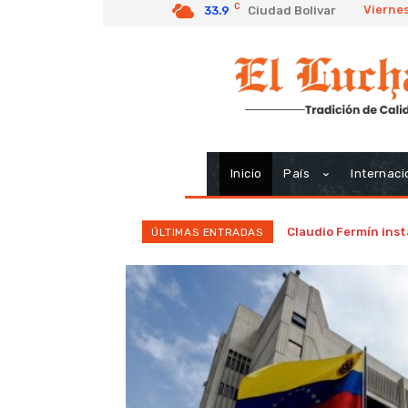
C
Viernes
33.9
Ciudad Bolivar
Inicio
País
Internaci
Claudio Fermín insta
ÚLTIMAS ENTRADAS