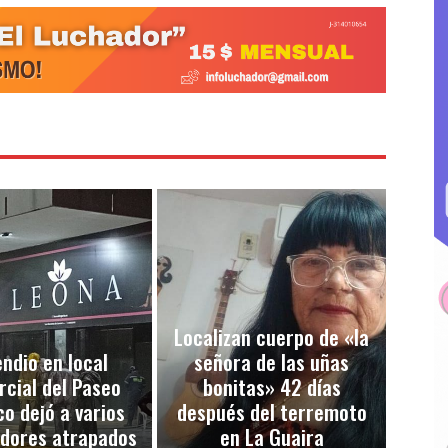
Localizan cuerpo de «la
endio en local
señora de las uñas
cial del Paseo
bonitas» 42 días
co dejó a varios
después del terremoto
adores atrapados
en La Guaira