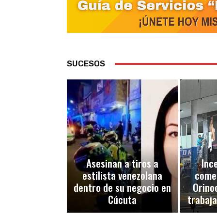
SUCESOS
Asesinan a tiros a
Inc
estilista venezolana
comer
dentro de su negocio en
Orino
Cúcuta
trabaj