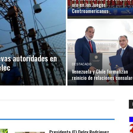
oro en los Juegos
Centroamericanos
evas autoridades en
elec
DESTACADO
Venezuela y Chile formalizan
reinicio de relaciones consular
Presidenta (E) Delcy Rodríguez