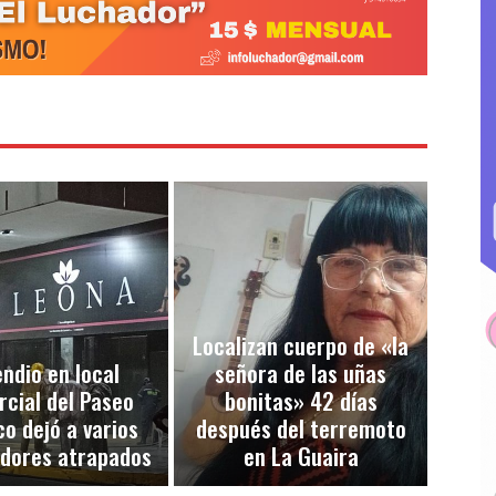
Localizan cuerpo de «la
endio en local
señora de las uñas
cial del Paseo
bonitas» 42 días
co dejó a varios
después del terremoto
adores atrapados
en La Guaira