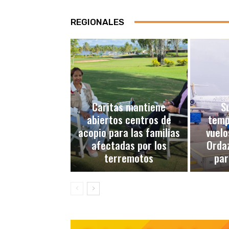
REGIONALES
Caritas mantiene
S
abiertos centros de
temp
acopio para las familias
vuelo
afectadas por los
Ordaz
terremotos
par