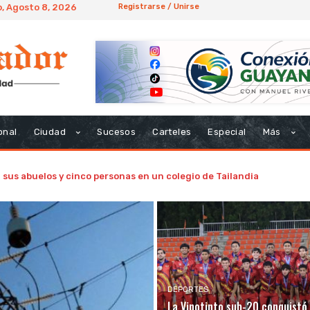
, Agosto 8, 2026
Registrarse / Unirse
onal
Ciudad
Sucesos
Carteles
Especial
Más
sus abuelos y cinco personas en un colegio de Tailandia
DEPORTES
La Vinotinto sub-20 conquistó 