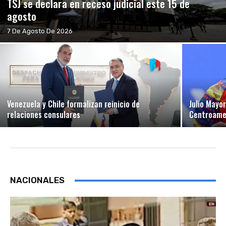
TSJ se declara en receso judicial este 15 de
agosto
7 De Agosto De 2026
Venezuela y Chile formalizan reinicio de
Julio Mayo
relaciones consulares
Centroamer
NACIONALES