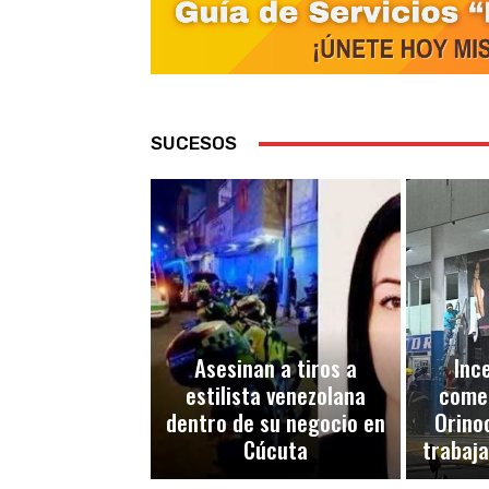
SUCESOS
Asesinan a tiros a
Inc
estilista venezolana
comer
dentro de su negocio en
Orino
Cúcuta
trabaj