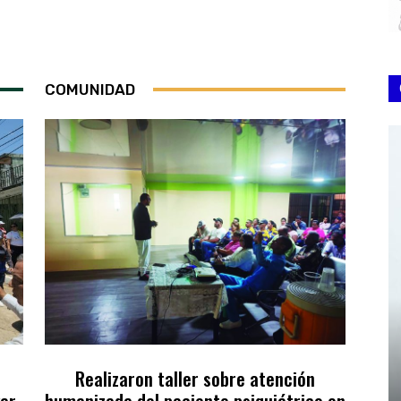
COMUNIDAD
Realizaron taller sobre atención
var
humanizada del paciente psiquiátrico en