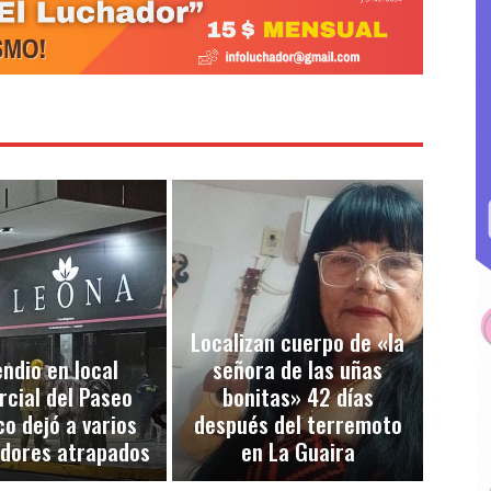
Localizan cuerpo de «la
endio en local
señora de las uñas
cial del Paseo
bonitas» 42 días
co dejó a varios
después del terremoto
adores atrapados
en La Guaira