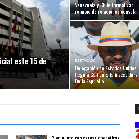
Venezuela y Chile formalizan
reinicio de relaciones consular
icial este 15 de
DESTACADO
Delegación de Estados Unidos
llega a Cali para la investidura
De la Espriella
Plan piloto con carpas operativas