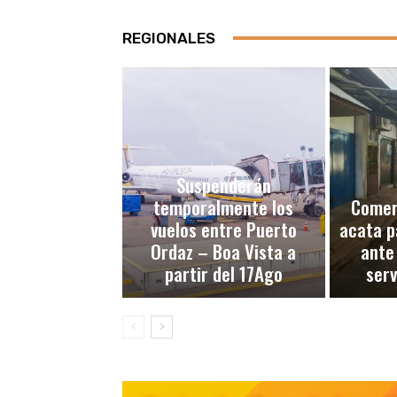
REGIONALES
Suspenderán
temporalmente los
Comerc
vuelos entre Puerto
acata p
Ordaz – Boa Vista a
ante
partir del 17Ago
serv