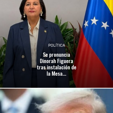
POLÍTICA
Se pronuncia
Dinorah Figuera
tras instalación de
la Mesa...