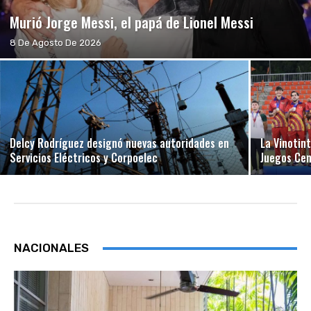
Murió Jorge Messi, el papá de Lionel Messi
8 De Agosto De 2026
Delcy Rodríguez designó nuevas autoridades en
La Vinotin
Servicios Eléctricos y Corpoelec
Juegos Ce
NACIONALES