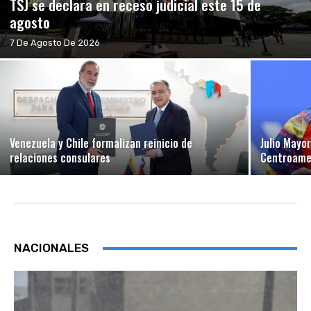
TSJ se declara en receso judicial este 15 de
agosto
7 De Agosto De 2026
Venezuela y Chile formalizan reinicio de
Julio Mayo
relaciones consulares
Centroamer
NACIONALES