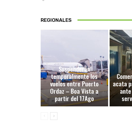
REGIONALES
Suspenderán
temporalmente los
Comerc
vuelos entre Puerto
acata p
Ordaz – Boa Vista a
ante
partir del 17Ago
serv