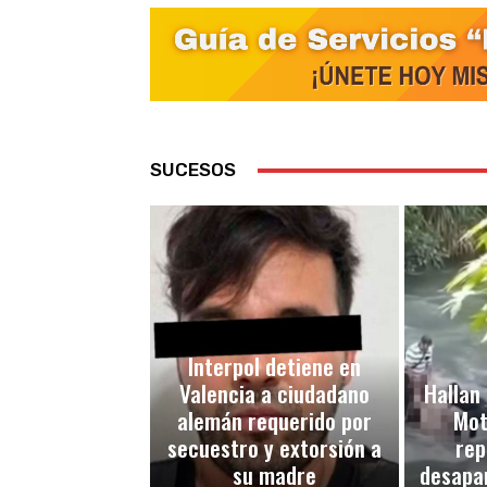
SUCESOS
Interpol detiene en
Valencia a ciudadano
Hallan 
alemán requerido por
Mot
secuestro y extorsión a
rep
su madre
desapar