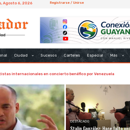
, Agosto 6, 2026
Registrarse / Unirse
onal
Ciudad
Sucesos
Carteles
Especial
Más
istas internacionales en concierto benéfico por Venezuela
DESTACADO
Stalin González: Hace falta un