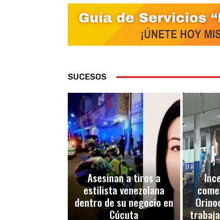
SUCESOS
Asesinan a tiros a
Inc
estilista venezolana
comer
dentro de su negocio en
Orino
Cúcuta
trabaj