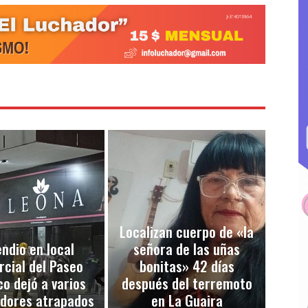
Localizan cuerpo de «la
endio en local
señora de las uñas
cial del Paseo
bonitas» 42 días
co dejó a varios
después del terremoto
adores atrapados
en La Guaira