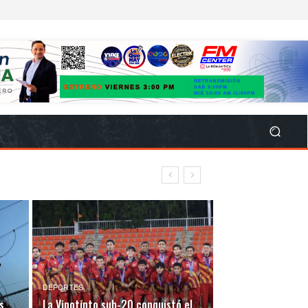
DEPORTES
s
La Vinotinto sub-20 conquistó el