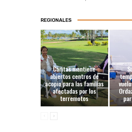
REGIONALES
Caritas mantiene
S
abiertos centros de
temp
acopio para las familias
vuelo
afectadas por los
Ordaz
terremotos
par