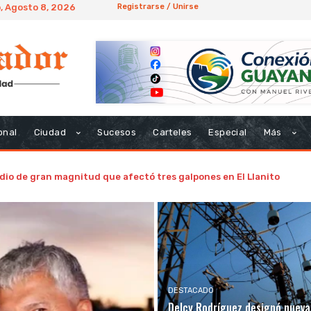
, Agosto 8, 2026
Registrarse / Unirse
onal
Ciudad
Sucesos
Carteles
Especial
Más
dio de gran magnitud que afectó tres galpones en El Llanito
DESTACADO
Delcy Rodríguez designó nueva