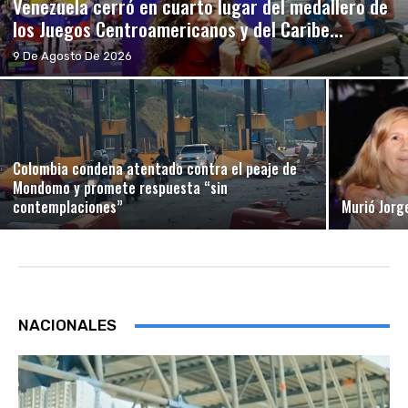
Venezuela cerró en cuarto lugar del medallero de
los Juegos Centroamericanos y del Caribe...
9 De Agosto De 2026
Colombia condena atentado contra el peaje de
Mondomo y promete respuesta “sin
contemplaciones”
Murió Jorg
NACIONALES