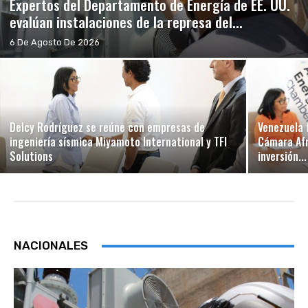
Expertos del Departamento de Energía de EE. UU.
evalúan instalaciones de la represa del...
6 De Agosto De 2026
Delcy Rodríguez se reúne con empresas de
Venezuela 
ingeniería sísmica Miyamoto International y TFI
Cámara Afr
Solutions
inversión...
NACIONALES