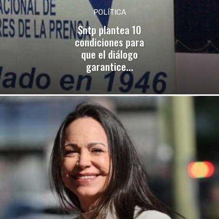
POLÍTICA
Sntp plantea 10
condiciones para
que el diálogo
garantice...