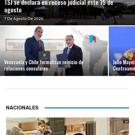
TSJ se declara en receso judicial este 15 de
agosto
7 De Agosto De 2026
Venezuela y Chile formalizan reinicio de
Julio Mayo
relaciones consulares
Centroamer
NACIONALES