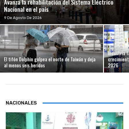
Avanza la rehabilitación del Sistema Eléctrico
Nacional en el país
9 De Agosto De 2026
Industria 
El tifón Dolphin golpea el norte de Taiwán y deja
crecimient
al menos seis heridos
2026
NACIONALES