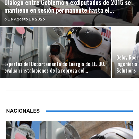
Diálogo entre Gobierno y exdiputados de 2015 se
mantiene en sesión permanente hasta el...
6 De Agosto De 2026
Delcy Rodr
Expertos del Departamento de Energía de EE. UU.
ingeniería
evalúan instalaciones de la represa del...
Solutions
NACIONALES