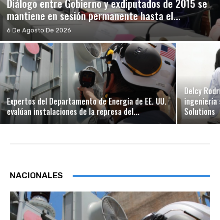
Diálogo entre Gobierno y exdiputados de 2015 se
mantiene en sesión permanente hasta el...
6 De Agosto De 2026
Delcy Rodr
Expertos del Departamento de Energía de EE. UU.
ingeniería
evalúan instalaciones de la represa del...
Solutions
NACIONALES