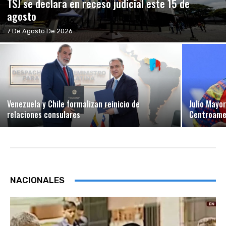
TSJ se declara en receso judicial este 15 de
agosto
7 De Agosto De 2026
Venezuela y Chile formalizan reinicio de
Julio Mayo
relaciones consulares
Centroamer
NACIONALES