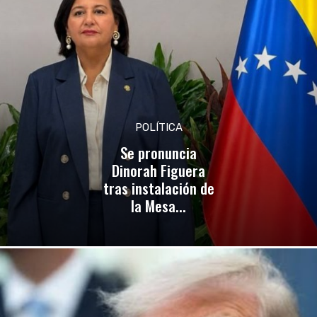
POLÍTICA
Se pronuncia
Dinorah Figuera
tras instalación de
la Mesa...