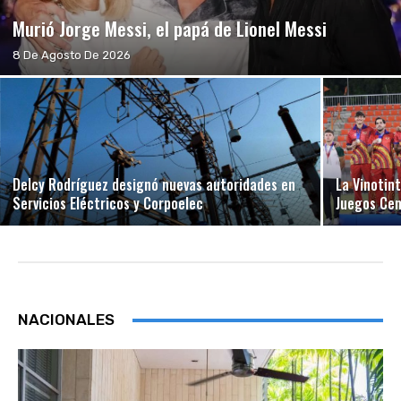
Murió Jorge Messi, el papá de Lionel Messi
8 De Agosto De 2026
Delcy Rodríguez designó nuevas autoridades en
La Vinotin
Servicios Eléctricos y Corpoelec
Juegos Ce
NACIONALES