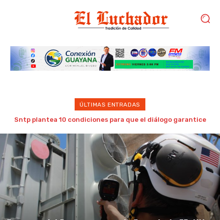
ÚLTIMAS ENTRADAS
Venezuela vence a Brasil por primera vez y clasifica a la
AmeriCup Femenina​