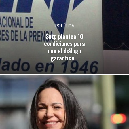
POLÍTICA
Sntp plantea 10
condiciones para
que el diálogo
garantice...