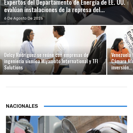
Expertos del Departamento de Energía de EE. UU.
evalúan instalaciones de la represa del...
6 De Agosto De 2026
Delcy Rodríguez se reúne con empresas de
Venezuela 
ingeniería sísmica Miyamoto International y TFI
Cámara Afr
Solutions
inversión...
NACIONALES