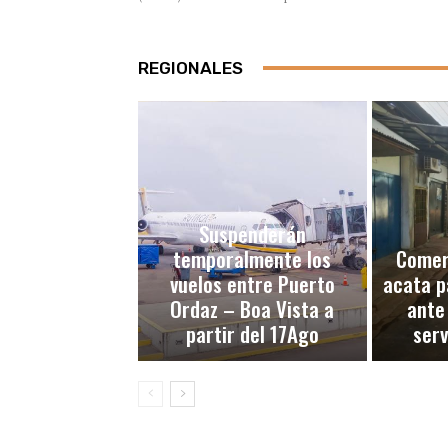
REGIONALES
Suspenderán
temporalmente los
Comerc
vuelos entre Puerto
acata p
Ordaz – Boa Vista a
ante
partir del 17Ago
serv