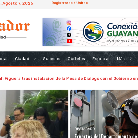
, Agosto 7, 2026
Registrarse / Unirse
onal
Ciudad
Sucesos
Carteles
Especial
Más
h Figuera tras instalación de la Mesa de Diálogo con el Gobierno 
DESTACADO
Expertos del Departamento de