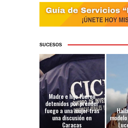
SUCESOS
Madre e hijo fueron
detenidos por prender
fuego a una mujer tras
Halla
una discusión en
modelo
Caracas
Luc