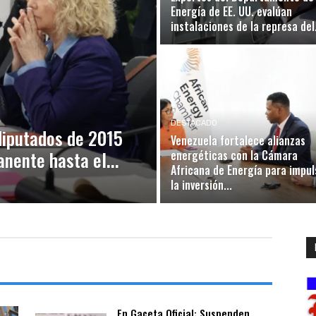
Energía de EE. UU. evalúan
instalaciones de la represa del.
DESTACADO
diputados de 2015
Venezuela fortalece alianzas
nente hasta el...
energéticas con la Cámara
Africana de Energía para impul
la inversión...
En Gaceta Oficial: Suspenden