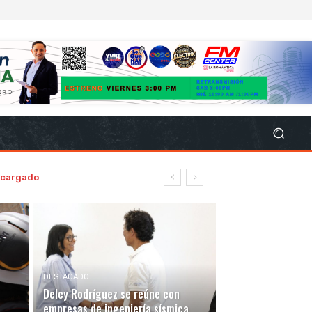
encargado
DESTACADO
Delcy Rodríguez se reúne con
empresas de ingeniería sísmica