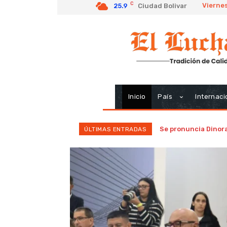
C
Viernes
25.9
Ciudad Bolivar
Inicio
País
Internaci
Se pronuncia Dinora
ÚLTIMAS ENTRADAS