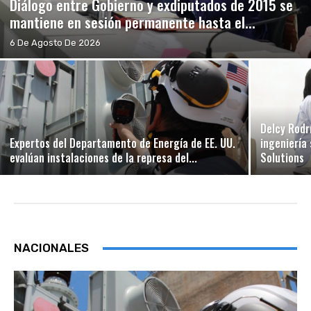
Diálogo entre Gobierno y exdiputados de 2015 se
mantiene en sesión permanente hasta el...
6 De Agosto De 2026
Delcy Rodr
Expertos del Departamento de Energía de EE. UU.
ingeniería
evalúan instalaciones de la represa del...
Solutions
NACIONALES