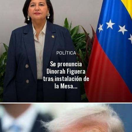
POLÍTICA
Se pronuncia
Dinorah Figuera
tras instalación de
la Mesa...