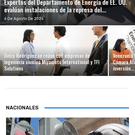
Expertos del Departamento de Energía de EE. UU.
evalúan instalaciones de la represa del...
6 De Agosto De 2026
Delcy Rodríguez se reúne con empresas de
Venezuela 
ingeniería sísmica Miyamoto International y TFI
Cámara Afr
Solutions
inversión...
NACIONALES