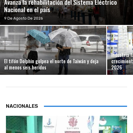
Avanza la rehabilitación del Sistema Eléctrico
Nacional en el país
9 De Agosto De 2026
Industria 
El tifón Dolphin golpea el norte de Taiwán y deja
crecimient
al menos seis heridos
2026
NACIONALES