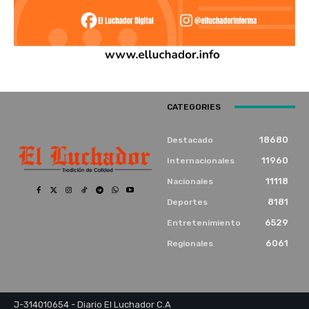
CATEGORIES
18680
Destacado
11960
Internacionales
11118
Nacionales
8181
Deportes
6529
Entretenimiento
6061
Regionales
J-314010654 - Diario El Luchador C.A