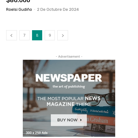
$80.000
Roelsi Gudiño
-
2 De Octubre De 2024
7
8
9
- Advertisement -