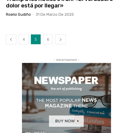
dolor está por llegar»
Roelsi Gudiño
-
31 De Marzo De 2025
4
5
6
- Advertisement -